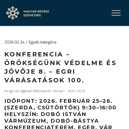
2026.02.24.
Egyéb kategória
KONFERENCIA –
ÖRÖKSÉGÜNK VÉDELME ÉS
JÖVŐJE 8. – EGRI
VÁRÁSATÁSOK 100.
Az egri vár régészeti feltárásának 100 éve – 1925–2025.
IDŐPONT
: 2026. FEBRUÁR 25–26.
(SZERDA, CSÜTÖRTÖK) 9:30–16:00
HELYSZÍN
: DOBÓ ISTVÁN
VÁRMÚZEUM, DOBÓ-BÁSTYA
KONFERENCIATEREM, EGER, VÁR