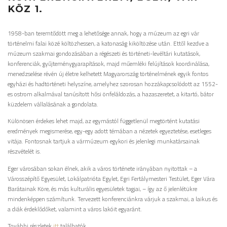
KÖZ 1.
1958-ban teremtődött meg a lehetősége annak, hogy a múzeum az egri vár
történelmi falai közé költözhessen, a katonaság kiköltözése után. Ettől kezdve a
múzeum szakmai gondozásában a régészeti és történeti-levéltári kutatások,
konferenciák, gyűjteménygyarapítások, majd műemléki felújítások koordinálása,
menedzselése révén új életre kelhetett Magyarország történelmének egyik fontos
egyházi és hadtörténeti helyszíne, amelyhez szorosan hozzákapcsolódott az 1552-
es ostrom alkalmával tanúsított hősi önfeláldozás, a hazaszeretet, a kitartó, bátor
küzdelem vállalásának a gondolata.
Különösen érdekes lehet majd, az egymástól függetlenül megtörtént kutatási
eredmények megismerése, egy-egy adott témában a nézetek egyeztetése, esetleges
vitája. Fontosnak tartjuk a vármúzeum egykori és jelenlegi munkatársainak
részvételét is.
Eger városában sokan élnek, akik a város története irányában nyitottak – a
Városszépítő Egyesület, Lokálpatrióta Egylet, Egri Fertálymesteri Testület, Eger Vára
Barátainak Köre, és más kulturális egyesületek tagjai, – így az ő jelenlétükre
mindenképpen számítunk. Tervezett konferenciánkra várjuk a szakmai, a laikus és
a diák érdeklődőket, valamint a város lakóit egyaránt.
További részletek
itt
találhatók.