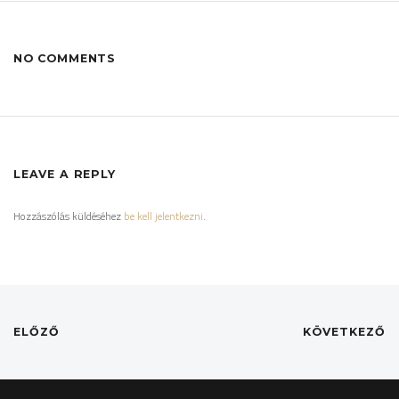
NO COMMENTS
LEAVE A REPLY
Hozzászólás küldéséhez
be kell jelentkezni
.
ELŐZŐ
KÖVETKEZŐ