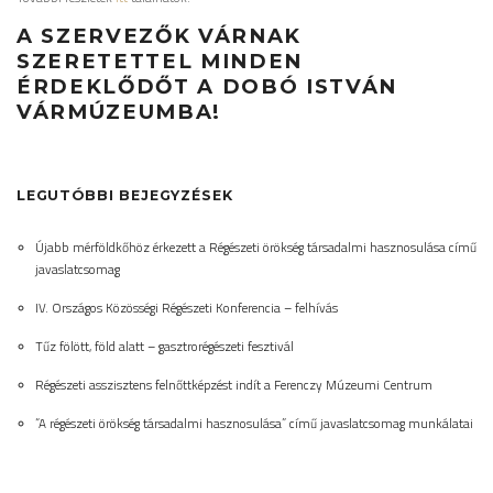
A SZERVEZŐK VÁRNAK
SZERETETTEL MINDEN
ÉRDEKLŐDŐT A DOBÓ ISTVÁN
VÁRMÚZEUMBA!
LEGUTÓBBI BEJEGYZÉSEK
Újabb mérföldkőhöz érkezett a Régészeti örökség társadalmi hasznosulása című
javaslatcsomag
IV. Országos Közösségi Régészeti Konferencia – felhívás
Tűz fölött, föld alatt – gasztrorégészeti fesztivál
Régészeti asszisztens felnőttképzést indít a Ferenczy Múzeumi Centrum
“A régészeti örökség társadalmi hasznosulása” című javaslatcsomag munkálatai