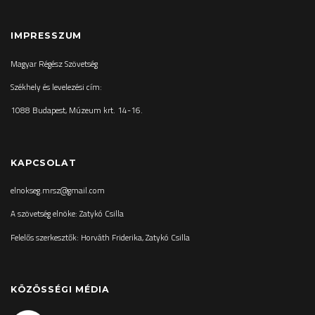
IMPRESSZUM
Magyar Régész Szövetség
Székhely és levelezési cím:
1088 Budapest, Múzeum krt. 14-16.
KAPCSOLAT
elnokseg.mrsz@gmail.com
A szövetség elnöke: Zatykó Csilla
Felelős szerkesztők: Horváth Friderika, Zatykó Csilla
KÖZÖSSÉGI MÉDIA