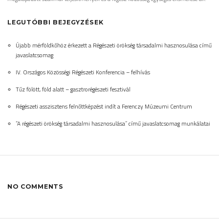
LEGUTÓBBI BEJEGYZÉSEK
Újabb mérföldkőhöz érkezett a Régészeti örökség társadalmi hasznosulása című
javaslatcsomag
IV. Országos Közösségi Régészeti Konferencia – felhívás
Tűz fölött, föld alatt – gasztrorégészeti fesztivál
Régészeti asszisztens felnőttképzést indít a Ferenczy Múzeumi Centrum
“A régészeti örökség társadalmi hasznosulása” című javaslatcsomag munkálatai
NO COMMENTS