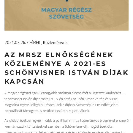
2021.03.26.
HÍREK
Közlemények
AZ MRSZ ELNÖKSÉGÉNEK
KÖZLEMÉNYE A 2021-ES
SCHÖNVISNER ISTVÁN DÍJAK
KAPCSÁN
A magyar régészet egyik legnagyobb szakmai elismerését a Régészeti örökségért –
Schönvisner István díjat március 15-én adták át. Idén Simon Zoltán és Vicze
Magdolna régész kollégáink részesültek a díjban, Szövetségünk mindkét jelölt
honorálását támogatta, sikerükhöz ezúton is gratulálunk.
Az utóbbi években egyre inkább a politikai, mint a tudományos érdemeket elismerő
kormányzati kitüntetésekkel szemben a Schönvisner-díj mögött évek óta
megalapozott szakmai teljesítmények és a régész közösség egységes elismerése áll.