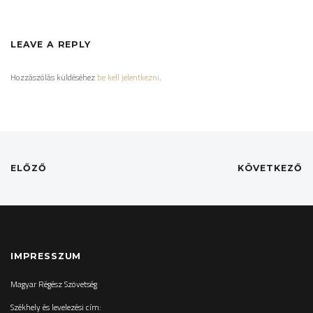
LEAVE A REPLY
Hozzászólás küldéséhez
be kell jelentkezni
.
ELŐZŐ
KÖVETKEZŐ
IMPRESSZUM
Magyar Régész Szövetség
Székhely és levelezési cím: