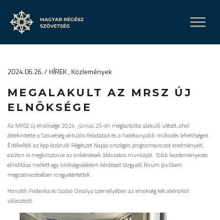
2024.06.26.
HÍREK
Közlemények
MEGALAKULT AZ MRSZ ÚJ
ELNÖKSÉGE
Az MRSZ új elnöksége 2024. június 25-én megtartotta alakuló ülését, ahol
áttekintette a Szövetség aktuális feladatait és a hatékonyabb működés lehetőségeit.
Értékelték az épp lezáruló Régészet Napja országos programsorozat eredményeit,
ezúton is megköszönve az önkéntesek áldozatos munkáját. Több kezdeményezés
elindítása mellett egy örökségvédelem kérdéseit tárgyaló fórum jövőbeni
megszervezésében is egyetértettek.
Horváth Friderika és Szabó Orsolya személyében az elnökség két alelnököt
választott.