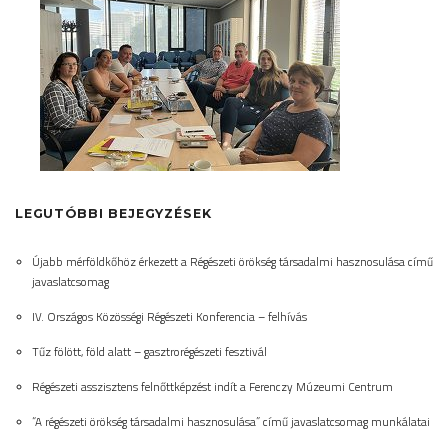
LEGUTÓBBI BEJEGYZÉSEK
Újabb mérföldkőhöz érkezett a Régészeti örökség társadalmi hasznosulása című
javaslatcsomag
IV. Országos Közösségi Régészeti Konferencia – felhívás
Tűz fölött, föld alatt – gasztrorégészeti fesztivál
Régészeti asszisztens felnőttképzést indít a Ferenczy Múzeumi Centrum
“A régészeti örökség társadalmi hasznosulása” című javaslatcsomag munkálatai